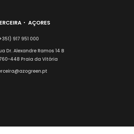
ERCEIRA・ AÇORES
+351) 917 951 000
ua Dr. Alexandre Ramos 14 B
760-448 Praia da Vitória
erceira@azogreen.pt