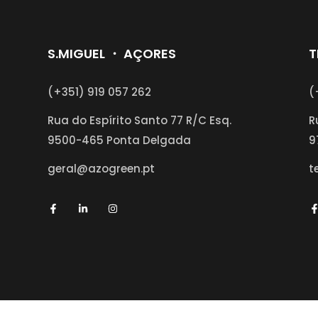
S.MIGUEL ・ AÇORES
T
(+351) 919 057 262
(
Rua do Espírito Santo 77 R/C Esq.
R
9500-465 Ponta Delgada
9
geral@azogreen.pt
t