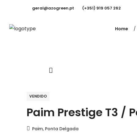
geral@azogreen.pt
(+351) 919 057 262
Home
VENDIDO
Paim Prestige T3 / 
Paim, Ponta Delgada